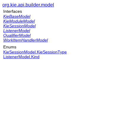
org.kie.api.builder.model
Interfaces
KieBaseModel
KieModuleModel
KieSessionModel
ListenerModel
QualifierModel
WorkItemHandlerModel
Enums
KieSessionModel.KieSessionType
ListenerModel.Kind