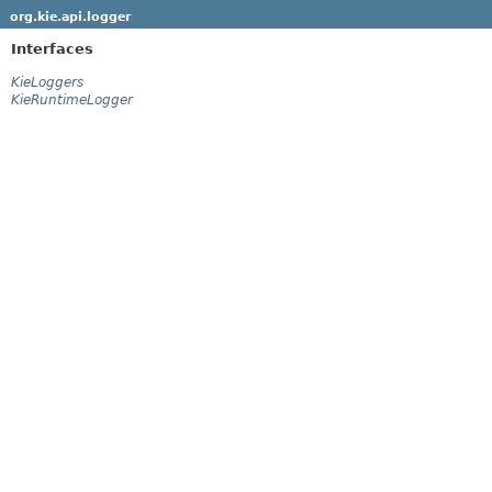
org.kie.api.logger
Interfaces
KieLoggers
KieRuntimeLogger