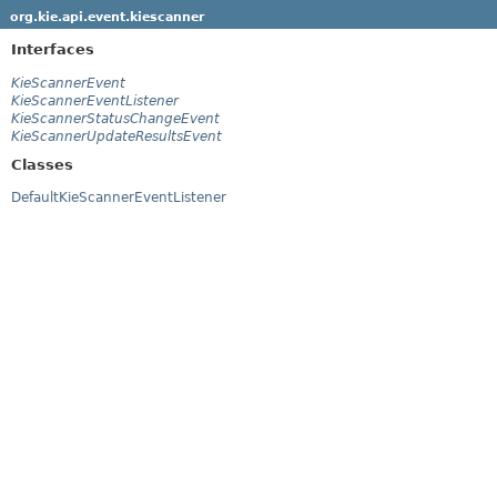
org.kie.api.event.kiescanner
Interfaces
KieScannerEvent
KieScannerEventListener
KieScannerStatusChangeEvent
KieScannerUpdateResultsEvent
Classes
DefaultKieScannerEventListener